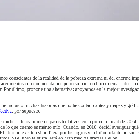
somos conscientes de la realidad de la pobreza extrema ni del enorme i
malos argumentos con que nos damos permiso para no hacer demasiado
r. Por último, propone una alternativa: apoyarnos en la mejor investig
o he incluido muchas historias que no he contado antes y mapas y gráfi
ectiva
, por supuesto.
escribirlo —di los primeros pasos tentativos en la primera mitad de 202
 de lo que cuento es mérito mío. Cuando, en 2018, decidí averiguar qué
 El libro no existiría si no fuera por los logros y la influencia de pers
os. Si el libro te gusta, será en gran medida gracias a ellos.