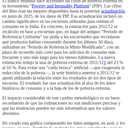
El Banco Mundial hace accesibles las cifras de pobreza extrema en
su herramienta “
Poverty and Inequality Platform
” (PIP). Las cifras
del libro eran las mejores disponibles hasta la posterior
actualización
,
en junio de 2025, de los datos de PIP. Esa actualización incluyó un
cambio significativo en las encuestas utilizadas para estimar el
consumo en la India. En concreto, la estimación para 2011/12 se
recálculo en base a encuestas que, en lugar del antiguo “Periodo de
Referencia Uniforme” (se pedía a los encuestados que recordaran
qué productos habían consumido durante los últimos 30 días),
utilizaban un “Periodo de Referencia Mixto Modificado”, con un
plazo de recuerdo más corto para los artículos de consumo más
frecuente y uno más largo para los menos habituales. La nueva
estimación redujo la tasa de pobreza extrema de 2011/12
1
del 23 %
al 16 %. Para evitar una “caída brusca” artificial —que exageraría la
reducción de la pobreza—, la serie histórica anterior a 2011/12 se
ajustó utilizando la relación entre los resultados de los dos tipos de
encuesta. El resultado fue una actualización al alza de los datos
históricos de consumo y a la baja de los de pobreza extrema.
El impacto considerable de este cambio metodológico es un buen
recordatorio de que las estimaciones no son mediciones precisas y
que las tendencias pueden ser más informativas que los valores
absolutos.
He creado esta gráfica comparando los datos antiguos, en azul, y los